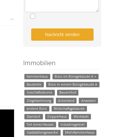
Nachricht senden
Immobilien
Familienhaus
Büro im Bürogebäude A +
Baustelle
Büro in einem Bürogebäude A
Geschäftsräume
Bauernhof
Ziegelwohnung
Ackerland
Anwesen
andere Büro
Wirtschaftsgebäude
Standort
Doppelhaus
Werkstatt
Teil eines Hauses
Industriegebiet
Gaststättengewerbe
Mehrfamilienhaus