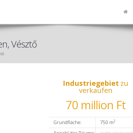
en, Vésztő
ztő
Industriegebiet
zu
verkaufen
70 million Ft
2
Grundfläche:
750 m