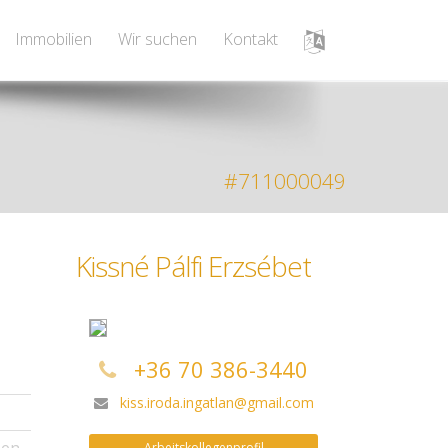
Immobilien
Wir suchen
Kontakt
#711000049
Kissné Pálfi Erzsébet
+36 70 386-3440
kiss.iroda.ingatlan@gmail.com
Arbeitskollegenprofil