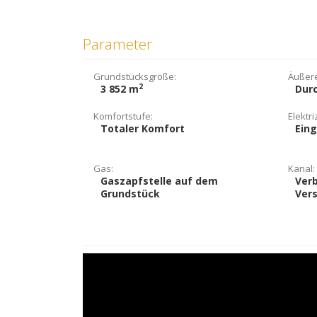
Parameter
Grundstücksgröße:
Äußere
2
3 852 m
Durc
Komfortstufe:
Elektriz
Totaler Komfort
Eing
Gas:
Kanal:
Gaszapfstelle auf dem
Ver
Grundstück
Ver