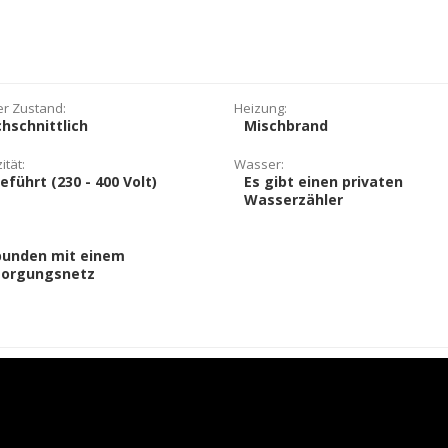
r Zustand:
Heizung:
hschnittlich
Mischbrand
ität:
Wasser:
eführt (230 - 400 Volt)
Es gibt einen privaten
Wasserzähler
bunden mit einem
sorgungsnetz