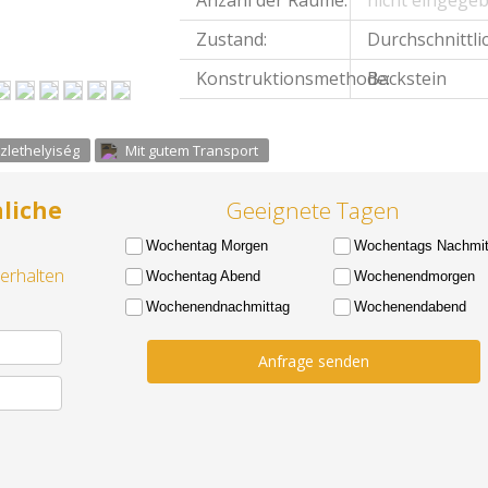
Anzahl der Räume:
nicht eingege
Zustand:
Durchschnittli
Konstruktionsmethode:
Backstein
üzlethelyiség
Mit gutem Transport
nliche
Geeignete Tagen
Wochentag Morgen
Wochentags Nachmitta
 erhalten
Wochentag Abend
Wochenendmorgen
Wochenendnachmittag
Wochenendabend
Anfrage senden