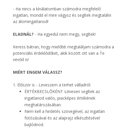
- Ha nincs a kínálatomban számodra megfelelő
ingatlan, mondd el mire vágysz és segítek megtalálni
az álomingatlanod!
ELADNÁL?
- Ha egyedül nem megy, segítek!
Keress bátran, hogy mielőbb megtaláljam számodra a
potenciális érdeklődőket, akik között ott van a Te
vevőd is!
MIÉRT ENGEM VÁLASSZ?
1. Először is - Leveszem a terhet válladról:
ÉRTÉKBECSLŐKÉNT szívesen segítek az
ingatlanod valós, piacképes értékének
meghatározásában.
Nem kell a hirdetés szövegével, az ingatlan
fotòzásával és az alaprajz elkészítésével
bajlódnod.