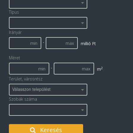
Típus
Irányár
-
millió Ft
Méret
-
2
m
Terület, városrész
Válasszon települést
Szobák száma
Keresés