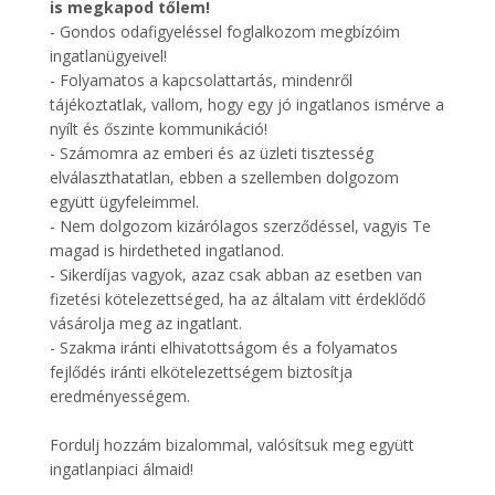
is megkapod tőlem!
- Gondos odafigyeléssel foglalkozom megbízóim
ingatlanügyeivel!
- Folyamatos a kapcsolattartás, mindenről
tájékoztatlak, vallom, hogy egy jó ingatlanos ismérve a
nyílt és őszinte kommunikáció!
- Számomra az emberi és az üzleti tisztesség
elválaszthatatlan, ebben a szellemben dolgozom
együtt ügyfeleimmel.
- Nem dolgozom kizárólagos szerződéssel, vagyis Te
magad is hirdetheted ingatlanod.
- Sikerdíjas vagyok, azaz csak abban az esetben van
fizetési kötelezettséged, ha az általam vitt érdeklődő
vásárolja meg az ingatlant.
- Szakma iránti elhivatottságom és a folyamatos
fejlődés iránti elkötelezettségem biztosítja
eredményességem.
Fordulj hozzám bizalommal, valósítsuk meg együtt
ingatlanpiaci álmaid!