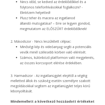
Nincs időd, se kedved az érdeklődőkkel és a
folytonos telefonhívásokkal foglalkozni? -
Elintézem helyetted!
Plusz teher és macera az ingatlanod
állandó mutogatása? – Erre se legyen gondod,
megmutatom az ELŐSZŰRT érdeklődőknek!
2. Másodszor - Nincs leszűkített célpiac:
Minőségi kép és videóanyag segíti a potenciális
vevők minél szélesebb körben való elérését.
Számos, különböző platformon való megjelenés,
az összes korcsoport elérése érdekében.
3. Harmadszor - Az ingatlanügylet elejétől a végéig
melletted állok és szükség esetén személyre szabott
megoldásokkal segítem az ingatlanügylet teljes körű
lebonyolítását.
Mindemellett a következő hozzáadott értékeket