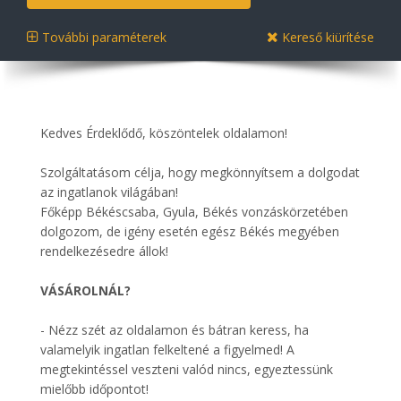
További paraméterek
Kereső kiürítése
Kedves Érdeklődő, köszöntelek oldalamon!
Szolgáltatásom célja, hogy megkönnyítsem a dolgodat
az ingatlanok világában!
Főképp Békéscsaba, Gyula, Békés vonzáskörzetében
dolgozom, de igény esetén egész Békés megyében
rendelkezésedre állok!
VÁSÁROLNÁL?
- Nézz szét az oldalamon és bátran keress, ha
valamelyik ingatlan felkeltené a figyelmed! A
megtekintéssel veszteni valód nincs, egyeztessünk
mielőbb időpontot!