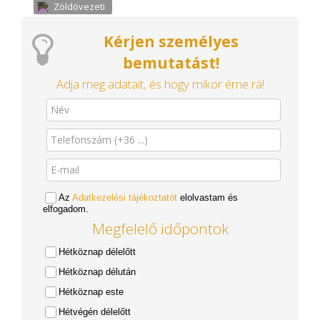
Zöldövezeti
Kérjen személyes
bemutatást!
Adja meg adatait, és hogy mikor érne rá!
Az
Adatkezelési tájékoztatót
elolvastam és
elfogadom.
Megfelelő időpontok
Hétköznap délelőtt
Hétköznap délután
Hétköznap este
Hétvégén délelőtt