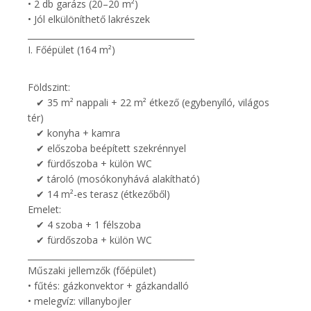
• 2 db garázs (20–20 m²)
• Jól elkülöníthető lakrészek
________________________________________
I. Főépület (164 m²)
Földszint:
✔ 35 m² nappali + 22 m² étkező (egybenyíló, világos
tér)
✔ konyha + kamra
✔ előszoba beépített szekrénnyel
✔ fürdőszoba + külön WC
✔ tároló (mosókonyhává alakítható)
✔ 14 m²-es terasz (étkezőből)
Emelet:
✔ 4 szoba + 1 félszoba
✔ fürdőszoba + külön WC
________________________________________
Műszaki jellemzők (főépület)
• fűtés: gázkonvektor + gázkandalló
• melegvíz: villanybojler