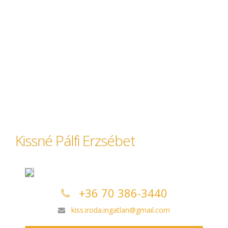
Kissné Pálfi Erzsébet
+36 70 386-3440
kiss.iroda.ingatlan@gmail.com