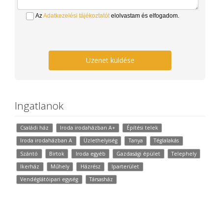
Az
Adatkezelési tájékoztatót
elolvastam és elfogadom.
Üzenet küldése
Ingatlanok
Családi ház
Iroda irodaházban A+
Építési telek
Iroda irodaházban A
Üzlethelyiség
Tanya
Téglalakás
Szántó
Birtok
Iroda egyéb
Gazdasági épület
Telephely
Ikerház
Műhely
Házrész
Iparterület
Vendéglátóipari egység
Társasház