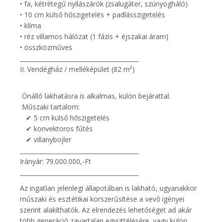
• fa, kétrétegű nyílászárók (zsalugáter, szúnyogháló)
• 10 cm külső hőszigetelés + padlásszigetelés
• klíma
• réz villamos hálózat (1 fázis + éjszakai áram)
• összközműves
________________________________________
II. Vendégház / melléképület (82 m²)
Önálló lakhatásra is alkalmas, külön bejárattal.
Műszaki tartalom:
✔ 5 cm külső hőszigetelés
✔ konvektoros fűtés
✔ villanybojler
________________________________________
Irányár: 79.000.000,-Ft
________________________________________
Az ingatlan jelenlegi állapotában is lakható, ugyanakkor
műszaki és esztétikai korszerűsítése a vevő igényei
szerint alakíthatók. Az elrendezés lehetőséget ad akár
több generáció zavartalan együttélésére, vagy külön