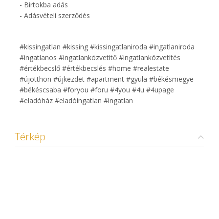
- Birtokba adás
- Adásvételi szerződés
#kissingatlan #kissing #kissingatlaniroda #ingatlaniroda
#ingatlanos #ingatlanközvetítő #ingatlanközvetítés
#értékbecslő #értékbecslés #home #realestate
#újotthon #újkezdet #apartment #gyula #békésmegye
#békéscsaba #foryou #foru #4you #4u #4upage
#eladóház #eladóingatlan #ingatlan
Térkép