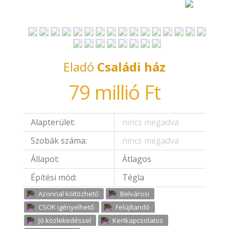
Eladó
Családi ház
79 millió Ft
Alapterület:
nincs megadva
Szobák száma:
nincs megadva
Állapot:
Átlagos
Építési mód:
Tégla
Azonnal költözhető
Belvárosi
CSOK igényelhető
Felújítandó
Jó közlekedéssel
Kertkapcsolatos