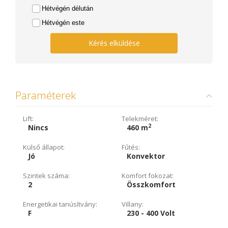
Hétvégén délután
Hétvégén este
Kérés elküldése
Paraméterek
Lift:
Telekméret:
2
Nincs
460 m
Külső állapot:
Fűtés:
Jó
Konvektor
Szintek száma:
Komfort fokozat:
2
Összkomfort
Energetikai tanúsítvány:
Villany:
F
230 - 400 Volt