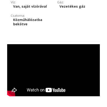
Víz:
Gáz:
Van, saját vízórával
Vezetékes gáz
Csatorna:
Közműhálózatba
bekötve