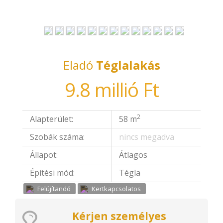
Eladó
Téglalakás
9.8 millió Ft
2
Alapterület:
58 m
Szobák száma:
nincs megadva
Állapot:
Átlagos
Építési mód:
Tégla
Felújítandó
Kertkapcsolatos
Kérjen személyes