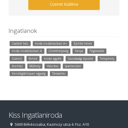
Üzenet küldése
Ingatlanok
Családi ház
Iroda irodaházban A+
Építési telek
Iroda irodaházban A
Üzlethelyiség
Tanya
Téglalakás
Szántó
Birtok
Iroda egyéb
Gazdasági épület
Telephely
Ikerház
Műhely
Házrész
Iparterület
Vendéglátóipari egység
Társasház
Kiss Ingatlaniroda
5600 Békéscsaba, Kazinczy utca 4. Fsz. A10