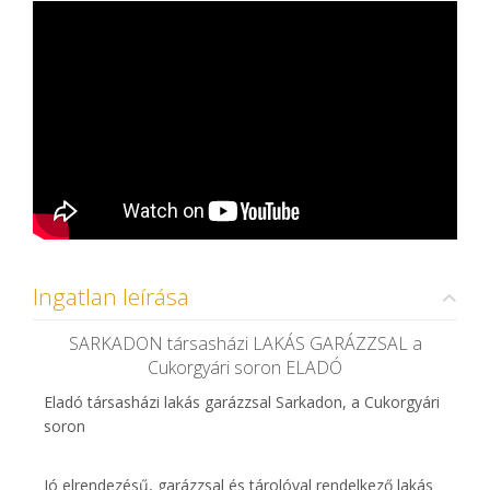
Ingatlan leírása
SARKADON társasházi LAKÁS GARÁZZSAL a
Cukorgyári soron ELADÓ
Eladó társasházi lakás garázzsal Sarkadon, a Cukorgyári
soron
Jó elrendezésű, garázzsal és tárolóval rendelkező lakás