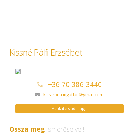
Kissné Pálfi Erzsébet
+36 70 386-3440
kiss.iroda.ingatlan@gmail.com
Munkatárs adatlapja
Ossza meg
ismerőseivel!