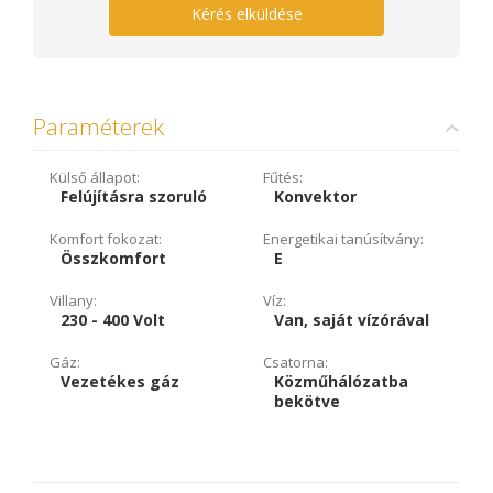
Kérés elküldése
Paraméterek
Külső állapot:
Fűtés:
Felújításra szoruló
Konvektor
Komfort fokozat:
Energetikai tanúsítvány:
Összkomfort
E
Villany:
Víz:
230 - 400 Volt
Van, saját vízórával
Gáz:
Csatorna:
Vezetékes gáz
Közműhálózatba
bekötve