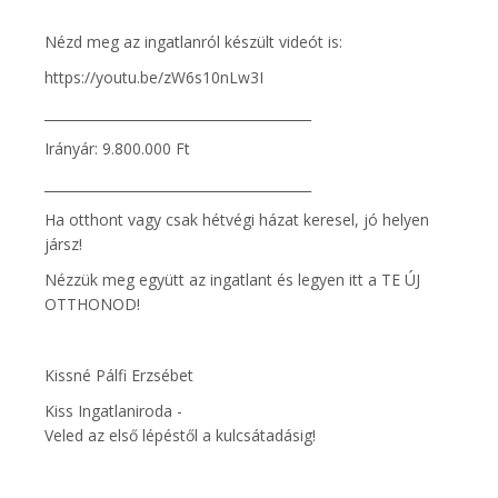
Nézd meg az ingatlanról készült videót is:
https://youtu.be/zW6s10nLw3I
________________________________________
Irányár: 9.800.000 Ft
________________________________________
Ha otthont vagy csak hétvégi házat keresel, jó helyen
jársz!
Nézzük meg együtt az ingatlant és legyen itt a TE ÚJ
OTTHONOD!
Kissné Pálfi Erzsébet
Kiss Ingatlaniroda -
Veled az első lépéstől a kulcsátadásig!