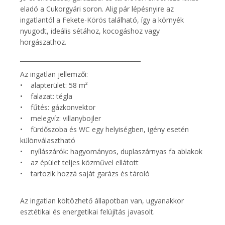
eladó a Cukorgyári soron. Alig pár lépésnyire az
ingatlantól a Fekete-Körös található, így a környék
nyugodt, ideális sétához, kocogáshoz vagy
horgászathoz.
________________________________________
Az ingatlan jellemzői:
• alapterület: 58 m²
• falazat: tégla
• fűtés: gázkonvektor
• melegvíz: villanybojler
• fürdőszoba és WC egy helyiségben, igény esetén
különválasztható
• nyílászárók: hagyományos, duplaszárnyas fa ablakok
• az épület teljes közművel ellátott
• tartozik hozzá saját garázs és tároló
Az ingatlan költözhető állapotban van, ugyanakkor
esztétikai és energetikai felújítás javasolt.