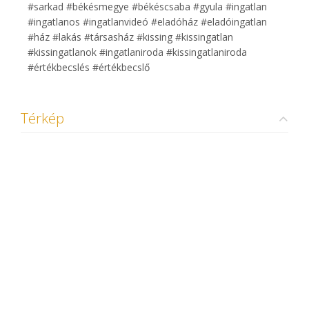
#sarkad #békésmegye #békéscsaba #gyula #ingatlan
#ingatlanos #ingatlanvideó #eladóház #eladóingatlan
#ház #lakás #társasház #kissing #kissingatlan
#kissingatlanok #ingatlaniroda #kissingatlaniroda
#értékbecslés #értékbecslő
Térkép