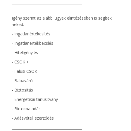
________________________________________
Igény szerint az alábbi ügyek elintézésében is segítek
neked:
- Ingatlanértékesítés
- Ingatlanértékbecslés
- Hiteligénylés
- CSOK +
- Falusi CSOK
- Babaváró
- Biztosítás
- Energetikai tanúsítvány
- Birtokba adás
- Adásvételi szerződés
________________________________________