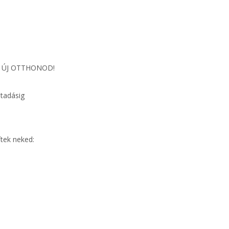
 TE ÚJ OTTHONOD!
átadásig
ítek neked: