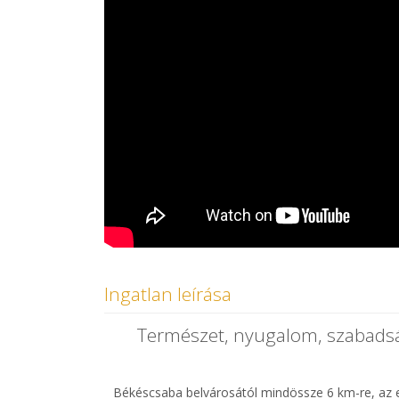
Ingatlan leírása
Természet, nyugalom, szabadsá
Békéscsaba belvárosától mindössze 6 km-re, az el