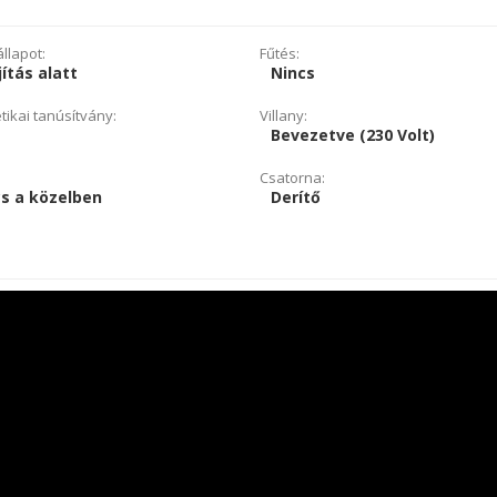
llapot:
Fűtés:
jítás alatt
Nincs
tikai tanúsítvány:
Villany:
Bevezetve (230 Volt)
Csatorna:
s a közelben
Derítő