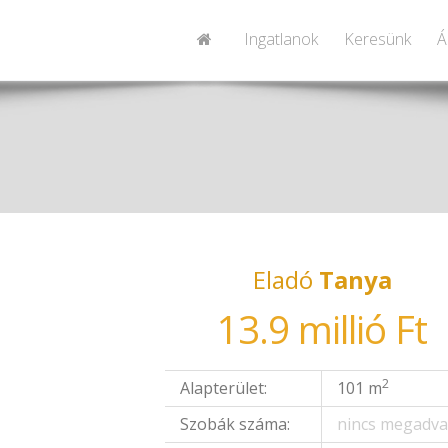
Ingatlanok
Keresünk
Á
Eladó
Tanya
13.9 millió Ft
2
Alapterület:
101 m
Szobák száma:
nincs megadv