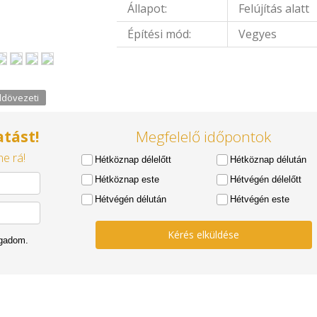
Állapot:
Felújítás alatt
Építési mód:
Vegyes
ldövezeti
tást!
Megfelelő időpontok
e rá!
Hétköznap délelőtt
Hétköznap délután
Hétköznap este
Hétvégén délelőtt
Hétvégén délután
Hétvégén este
Kérés elküldése
ogadom.