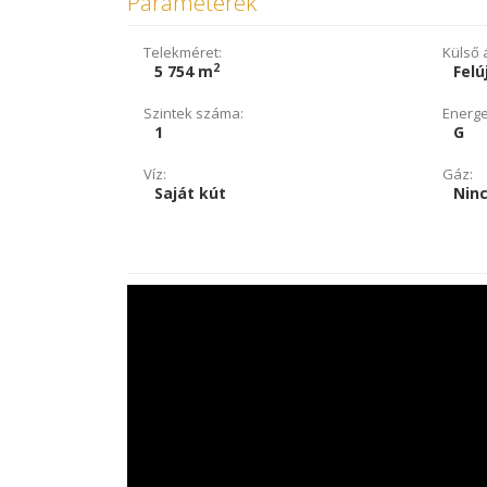
Paraméterek
Telekméret:
Külső á
2
5 754 m
Felú
Szintek száma:
Energe
1
G
Víz:
Gáz:
Saját kút
Ninc