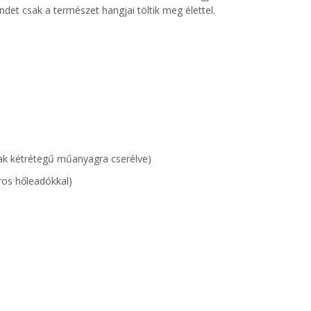
ndet csak a természet hangjai töltik meg élettel.
lak kétrétegű műanyagra cserélve)
oros hőleadókkal)