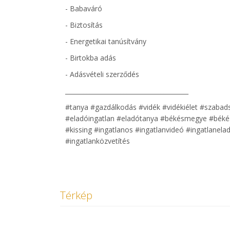
- Babaváró
- Biztosítás
- Energetikai tanúsítvány
- Birtokba adás
- Adásvételi szerződés
________________________________________
#tanya #gazdálkodás #vidék #vidékiélet #szaba
#eladóingatlan #eladótanya #békésmegye #békésc
#kissing #ingatlanos #ingatlanvideó #ingatlanela
#ingatlanközvetítés
Térkép