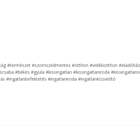
dság #természet #szomszédmentes #otthon #vidékiotthon #eladóház
saba #békés #gyula #kissingatlan #kissingatlaniroda #kissingatlan
dás #ingatlanbefektetés #ingatlaniroda #ingatlanközvetítő