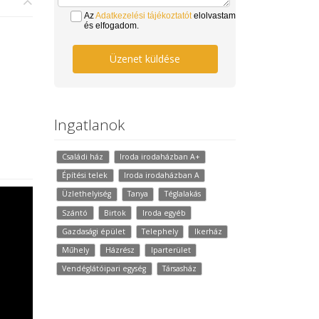
Az
Adatkezelési tájékoztatót
elolvastam
és elfogadom.
Üzenet küldése
Ingatlanok
Családi ház
Iroda irodaházban A+
Építési telek
Iroda irodaházban A
Üzlethelyiség
Tanya
Téglalakás
Szántó
Birtok
Iroda egyéb
Gazdasági épület
Telephely
Ikerház
Műhely
Házrész
Iparterület
Vendéglátóipari egység
Társasház