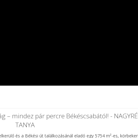
g – mindez pár percre Békéscsabától! - NAGYRÉ
TANYA
kerülő és a Békési út találkozásánál eladó egy 5754 m²-es, körbekerí