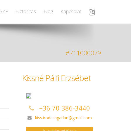
SZF
Biztosítás
Blog
Kapcsolat
#711000079
Kissné Pálfi Erzsébet
+36 70 386-3440
kiss.iroda.ingatlan@gmail.com
a
Munkatárs adatlapja