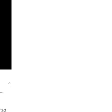
T
tett