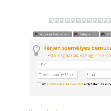
Azonnal költözhető
Felújítandó
Zö
Kérjen személyes bemuta
Adja meg adatait, és hogy mikor érn
Az
Adatkezelési tájékoztatót
elolvastam és elf