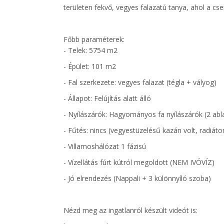
területen fekvő, vegyes falazatú tanya, ahol a cse
Főbb paraméterek:
- Telek: 5754 m2
- Épület: 101 m2
- Fal szerkezete: vegyes falazat (tégla + vályog)
- Állapot: Felújítás alatt álló
- Nyílászárók: Hagyományos fa nyílászárók (2 ab
- Fűtés: nincs (vegyestüzelésű kazán volt, radiát
- Villamoshálózat 1 fázisú
- Vízellátás fúrt kútról megoldott (NEM IVÓVÍZ)
- Jó elrendezés (Nappali + 3 különnyíló szoba)
Nézd meg az ingatlanról készült videót is: