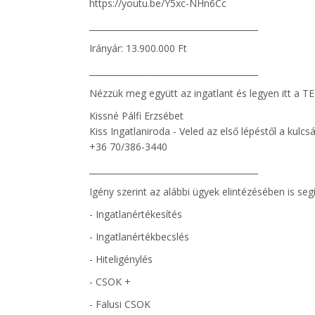
https://youtu.be/Y5xc-NHn6Cc
________________________________________
Irányár: 13.900.000 Ft
________________________________________
Nézzük meg együtt az ingatlant és legyen itt a
Kissné Pálfi Erzsébet
Kiss Ingatlaniroda - Veled az első lépéstől a kulcs
+36 70/386-3440
________________________________________
Igény szerint az alábbi ügyek elintézésében is seg
- Ingatlanértékesítés
- Ingatlanértékbecslés
- Hiteligénylés
- CSOK +
- Falusi CSOK