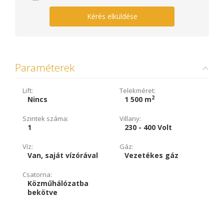
Kérés elküldése
Paraméterek
Lift:
Telekméret:
2
Nincs
1 500 m
Szintek száma:
Villany:
1
230 - 400 Volt
Víz:
Gáz:
Van, saját vízórával
Vezetékes gáz
Csatorna:
Közműhálózatba
bekötve