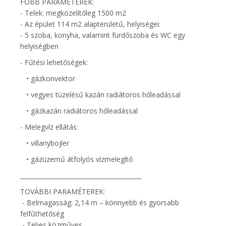
FŐBB PARAMÉTEREK:
- Telek: megközelítőleg 1500 m2
- Az épület 114 m2 alapterületű, helyiségei:
- 5 szoba, konyha, valamint fürdőszoba és WC egy
helyiségben
- Fűtési lehetőségek:
• gázkonvektor
• vegyes tüzelésű kazán radiátoros hőleadással
• gázkazán radiátoros hőleadással
- Melegvíz ellátás:
• villanybojler
• gázüzemű átfolyós vízmelegítő
________________________________________
TOVÁBBI PARAMÉTEREK:
- Belmagasság: 2,14 m – könnyebb és gyorsabb
felfűthetőség
- Teljes közműves