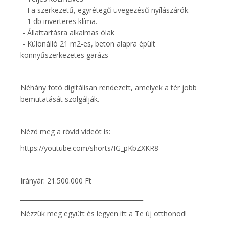
- Fa szerkezetű, egyrétegű üvegezésű nyílászárók.
- 1 db inverteres klíma.
- Állattartásra alkalmas ólak
- Különálló 21 m2-es, beton alapra épült
könnyűszerkezetes garázs
Néhány fotó digitálisan rendezett, amelyek a tér jobb
bemutatását szolgálják.
Nézd meg a rövid videót is:
https://youtube.com/shorts/IG_pKbZXKR8
________________________________________
Irányár: 21.500.000 Ft
________________________________________
Nézzük meg együtt és legyen itt a Te új otthonod!