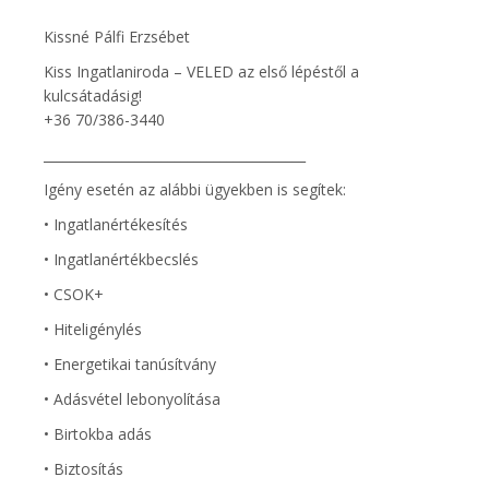
Kissné Pálfi Erzsébet
Kiss Ingatlaniroda – VELED az első lépéstől a
kulcsátadásig!
+36 70/386-3440
________________________________________
Igény esetén az alábbi ügyekben is segítek:
• Ingatlanértékesítés
• Ingatlanértékbecslés
• CSOK+
• Hiteligénylés
• Energetikai tanúsítvány
• Adásvétel lebonyolítása
• Birtokba adás
• Biztosítás