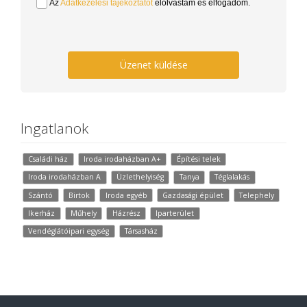
Az
Adatkezelési tájékoztatót
elolvastam és elfogadom.
Üzenet küldése
Ingatlanok
Családi ház
Iroda irodaházban A+
Építési telek
Iroda irodaházban A
Üzlethelyiség
Tanya
Téglalakás
Szántó
Birtok
Iroda egyéb
Gazdasági épület
Telephely
Ikerház
Műhely
Házrész
Iparterület
Vendéglátóipari egység
Társasház