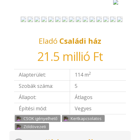
Eladó
Családi ház
21.5 millió Ft
2
Alapterület:
114 m
Szobák száma:
5
Állapot:
Átlagos
Építési mód:
Vegyes
CSOK igényelhető
Kertkapcsolatos
Zöldövezeti