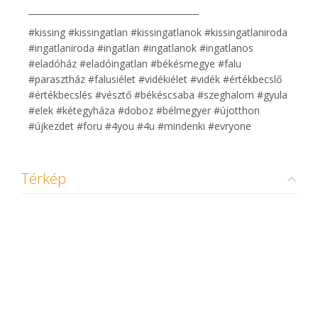
________________________________________
#kissing #kissingatlan #kissingatlanok #kissingatlaniroda
#ingatlaniroda #ingatlan #ingatlanok #ingatlanos
#eladóház #eladóingatlan #békésmegye #falu
#parasztház #falusiélet #vidékiélet #vidék #értékbecslő
#értékbecslés #vésztő #békéscsaba #szeghalom #gyula
#elek #kétegyháza #doboz #bélmegyer #újotthon
#újkezdet #foru #4you #4u #mindenki #evryone
Térkép