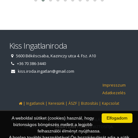
Kiss Ingatlaniroda
5600 Békéscsaba, Kazinczy utca 4. Fsz. A10
+36 70 386-3440
kiss.iroda.ingatlan@gmail.com
Impresszum
Adatkezelés
|
|
|
|
|
Ingatlanok
Keresünk
ÁSZF
Biztosítás
Kapcsolat
A weboldal sütiket (cookies) használ, hogy
Elfogadom
© 1997 - 2026 AZ INGATLANIRODA WEBOLDALÁT ÉS ÜGYVITELI
biztonságos böngészés mellett a legjobb
RENDSZERÉT AZ
INGATLAN
FORRÁS
BIZTOSÍTJA.
felhasználói élményt nyújthassa.
A honlap további használatával Ön hozzájárulását adja a sütik