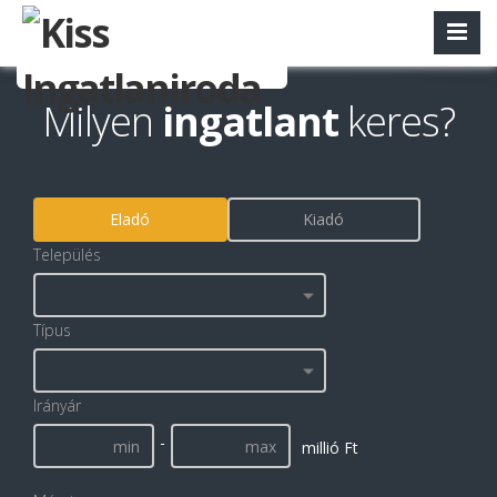
Milyen
ingatlant
keres?
Eladó
Kiadó
Település
Típus
Irányár
-
millió Ft