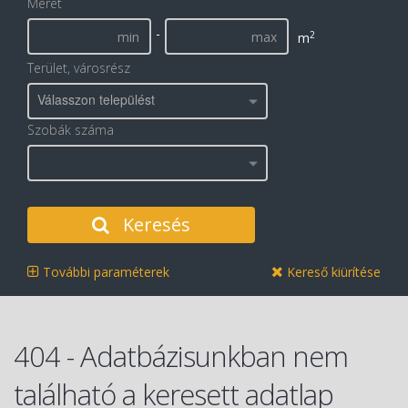
Méret
-
2
m
Terület, városrész
Válasszon települést
Szobák száma
Keresés
További paraméterek
Kereső kiürítése
404 - Adatbázisunkban nem
található a keresett adatlap