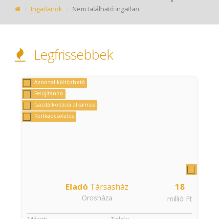
Ingatlanok
Nem található ingatlan
Legfrissebbek
Azonnal költözhető
Felújítandó
Gazdálkodásra alkalmas
Kertkapcsolatos
Eladó
Társasház
18
Orosháza
t
millió Ft