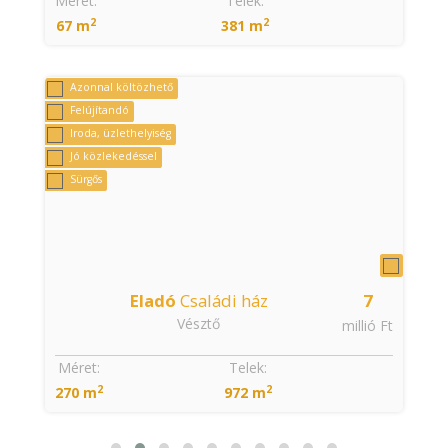
Méret:
Telek:
2
2
67 m
381 m
Azonnal költözhető
Felújítandó
Iroda, üzlethelyiség
Jó közlekedéssel
Sürgős
Eladó
Családi ház
7
Vésztő
t
millió Ft
:
Méret:
Telek:
2
2
270 m
972 m